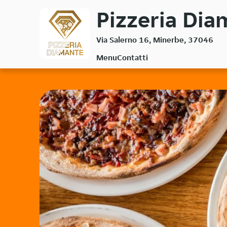
Passa
Pizzeria Dia
al
contenuto
Via Salerno 16, Minerbe, 37046
principale
Menu
Contatti